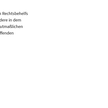
n Rechtsbehelfs
ndere in dem
 mutmaßlichen
effenden