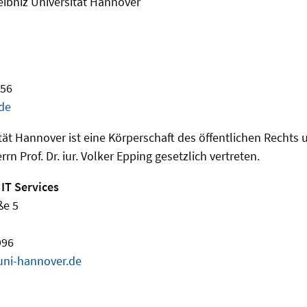
eibniz Universität Hannover
456
de
ität Hannover ist eine Körperschaft des öffentlichen Rechts
errn Prof. Dr. iur. Volker Epping gesetzlich vertreten.
 IT Services
ße 5
996
uni-hannover.de