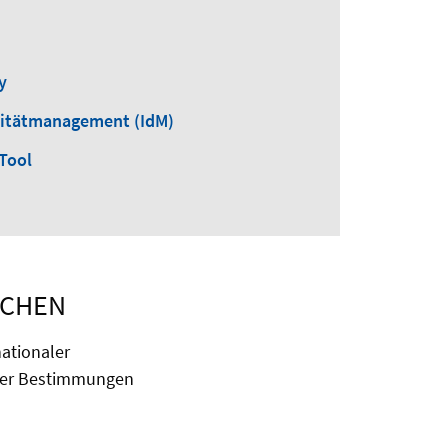
y
titätmanagement (IdM)
-Tool
ICHEN
ationaler
cher Bestimmungen