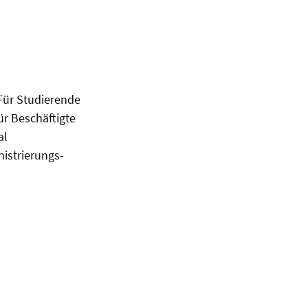
 Für Studierende
ür Beschäftigte
al
istrierungs-