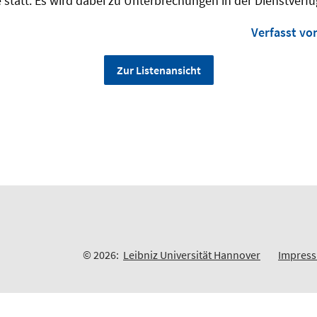
e statt. Es wird dabei zu Unterbrechungen in der Dienstver
Verfasst vo
Zur Listenansicht
© 2026:
Leibniz Universität Hannover
Impres