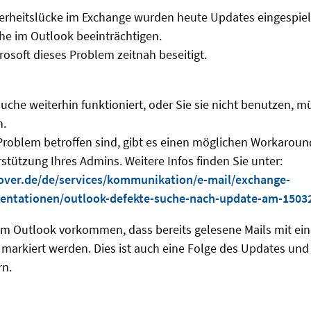
erheitslücke im Exchange wurden heute Updates eingespielt
e im Outlook beeinträchtigen.
rosoft dieses Problem zeitnah beseitigt.
Suche weiterhin funktioniert, oder Sie sie nicht benutzen, m
n.
roblem betroffen sind, gibt es einen möglichen Workaroun
rstützung Ihres Admins. Weitere Infos finden Sie unter:
over.de/de/services/kommunikation/e-mail/exchange-
ntationen/outlook-defekte-suche-nach-update-am-1503
m Outlook vorkommen, dass bereits gelesene Mails mit ei
markiert werden. Dies ist auch eine Folge des Updates und 
rn.