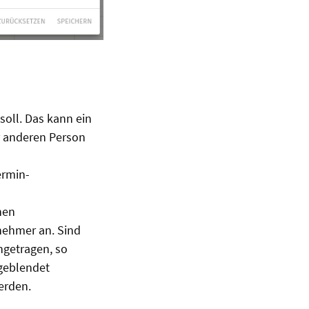
oll. Das kann ein
r anderen Person
ermin-
nen
nehmer an. Sind
ngetragen, so
geblendet
erden.