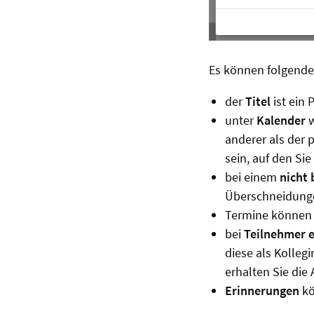
Es können folgende 
der
Titel
ist ein P
unter
Kalender
w
anderer als der 
sein, auf den Si
bei einem
nicht 
Überschneidun
Termine können 
bei
Teilnehmer e
diese als Kolleg
erhalten Sie di
Erinnerungen
kö