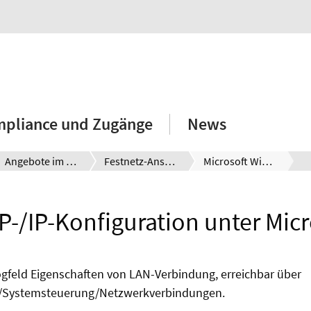
mpliance und Zugänge
News
Angebote im Service Netz
Festnetz-Anschluss
Microsoft Windows XP
-/IP-Konfiguration unter Mic
ogfeld Eigenschaften von LAN-Verbindung, erreichbar über
n/Systemsteuerung/Netzwerkverbindungen.