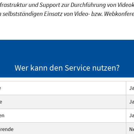
nfrastruktur und Support zur Durchführung von Video
 selbstständigen Einsatz von Video- bzw. Webkonfer
Wer kann den Service nutzen?
e
J
e
J
en
J
erende
N