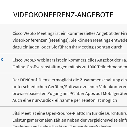
VIDEOKONFERENZ-ANGEBOTE
Cisco WebEx Meetings ist ein kommerzielles Angebot der Fi
Videokonferenzen (Meetings). Sie können Meetings entweder
dazu einladen, oder Sie führen Ihr Meeting spontan durch.
EX
Cisco WebEx Webinars ist ein kommerzielles Angebot der F
Online-Großveranstaltungen mit bis zu 1000 Teilnehmenden
Der DFNConf-Dienst ermöglicht die Zusammenschaltung ein
unterschiedlichen Geräten/Software zu einer Videokonferen
browserbasierten Zugang am PC über Apps auf Mobilgeräten
Auch eine nur-Audio-Teilnahme per Telefon ist möglich
Jitsi Meet ist eine Open-Source-Plattform für die Durchfüh
Leistungsmerkmalen zählen neben der vergleichsweise einfa
Funktion sowie eine Desktop-/Anwendungsfreigabe.