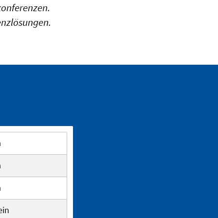
konferenzen.
enzlösungen.
a
a
a
ein