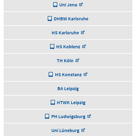
Uni Jena
DHBW Karlsruhe
HS Karlsruhe
HS Koblenz
TH Köln
HS Konstanz
BA Leipzig
HTWK Leipzig
PH Ludwigsburg
Uni Lüneburg