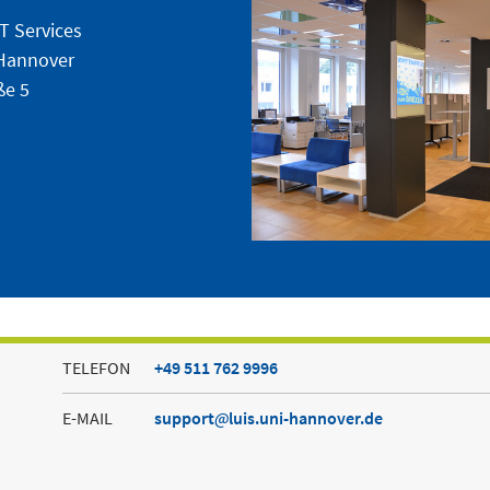
IT Services
 Hannover
ße 5
TELEFON
+49 511 762 9996
E-MAIL
support
luis.uni-hannover.de