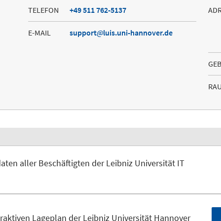
TELEFON
+49 511 762-5137
AD
E-MAIL
support
luis.uni-hannover.de
GE
RA
ten aller Beschäftigten der Leibniz Universität IT
raktiven Lageplan der Leibniz Universität Hannover