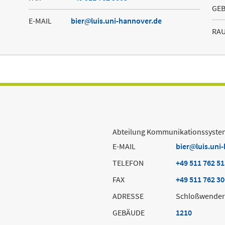
GE
E-MAIL
bier
luis.uni-hannover.de
RA
Abteilung Kommunikationssyste
E-MAIL
bier
luis.uni
TELEFON
+49 511 762 5
FAX
+49 511 762 3
ADRESSE
Schloßwender 
GEBÄUDE
1210