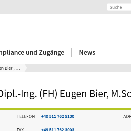
mpliance und Zugänge
News
Dipl.-Ing. (FH) Eugen Bier , M.Sc.
Dipl.-Ing. (FH) Eugen Bier, M.Sc
TELEFON
+49 511 762 5130
AD
FAX
+49 511 762 3003