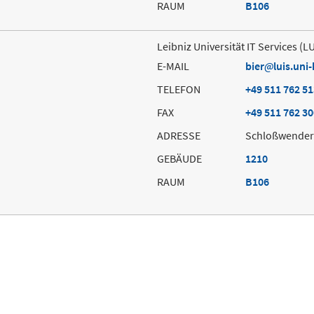
RAUM
B106
Leibniz Universität IT Services (L
E-MAIL
bier
luis.uni
TELEFON
+49 511 762 5
FAX
+49 511 762 3
ADRESSE
Schloßwender 
GEBÄUDE
1210
RAUM
B106