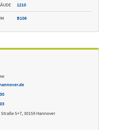
BÄUDE
1210
UM
B106
me
-hannover.de
130
003
Straße 5+7, 30159 Hannover