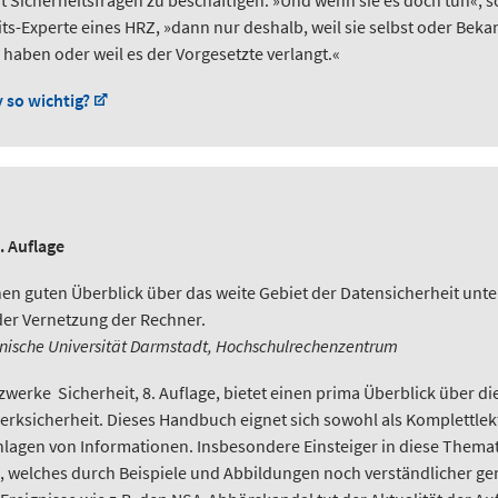
mit Sicherheitsfragen zu beschäftigen. »Und wenn sie es doch tun«, 
ts-Experte eines HRZ, »dann nur deshalb, weil sie selbst oder Bek
haben oder weil es der Vorgesetzte verlangt.«
 so wichtig?
 Auflage
inen guten Überblick über das weite Gebiet der Datensicherheit unt
er Vernetzung der Rechner.
nische Universität Darmstadt, Hochschulrechenzentrum
erke  Sicherheit, 8. Auflage, bietet einen prima Überblick über die
rksicherheit. Dieses Handbuch eignet sich sowohl als Komplettlek
agen von Informationen. Insbesondere Einsteiger in diese Themati
 welches durch Beispiele und Abbildungen noch verständlicher ge