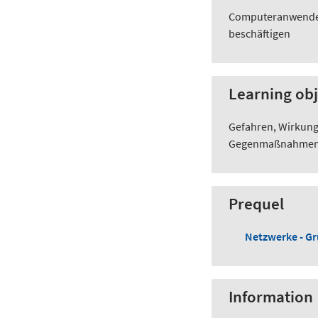
Computeranwender, 
beschäftigen
Learning obj
Gefahren, Wirkun
Gegenmaßnahmen h
Prequel
Netzwerke - G
Information