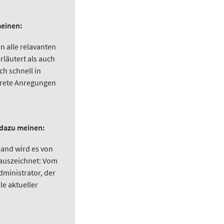
meinen:
 alle relavanten
läutert als auch
ch schnell in
krete Anregungen
 dazu meinen:
emand wird es von
h auszeichnet: Vom
dministrator, der
le aktueller