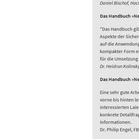
Daniel Bischof, Ho
Das Handbuch »Net
"Das Handbuch gibt
Aspekte der Sicher
auf die Anwendungs
kompakter Form ei
für die Umsetzung 
Dr. Heidrun Kolins
Das Handbuch »Net
Eine sehr gute Arb
vorne bis hinten le
interessierten Lai
konkrete Detailfra
Informationen.
Dr. Philip Engel, 