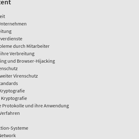
tent
eit
 Unternehmen
eitung
rverdienste
bleme durch Mitarbeiter
 ihre Verbreitung
ing und Browser-Hijacking
enschutz
eiter Virenschutz
standards
ryptografie
Kryptografie
e Protokolle und ihre Anwendung
-Verfahren
ction-Systeme
 Network