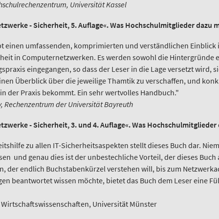
chschulrechenzentrum, Universität Kassel
zwerke - Sicherheit, 5. Auflage«. Was Hochschulmitglieder dazu 
 einen umfassenden, komprimierten und verständlichen Einblick in
heit in Computernetzwerken. Es werden sowohl die Hintergründe er
praxis eingegangen, so dass der Leser in die Lage versetzt wird, si
nen Überblick über die jeweilige Thamtik zu verschaffen, und kon
in der Praxis bekommt. Ein sehr wertvolles Handbuch."
ky, Rechenzentrum der Universität Bayreuth
zwerke - Sicherheit, 3. und 4. Auflage«. Was Hochschulmitglieder
eitshilfe zu allen IT-Sicherheitsaspekten stellt dieses Buch dar. Ni
sen  und genau dies ist der unbestechliche Vorteil, der dieses Buc
en, der endlich Buchstabenkürzel verstehen will, bis zum Netzwerka
gen beantwortet wissen möchte, bietet das Buch dem Leser eine Fül
FB Wirtschaftswissenschaften, Universität Münster