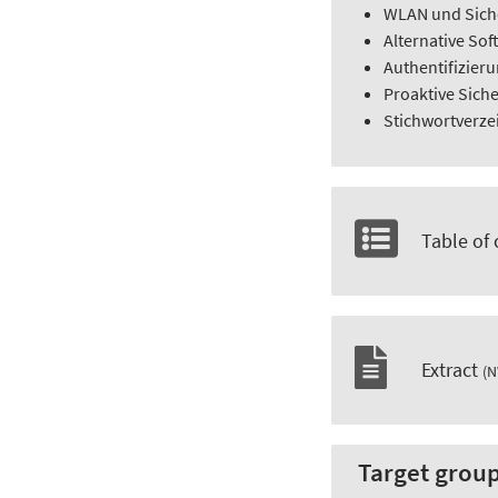
WLAN und Sich
Alternative Sof
Authentifizier
Proaktive Siche
Stichwortverze
Table of
Extract
(N
Target grou