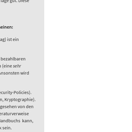
lage gut. Diese
meinen:
g) ist ein
n bezahlbaren
n (eine
sehr
 Ansonsten wird
curity-Policies).
, Kryptographie).
 abgesehen von den
eraturverweise
n Handbuchs kann,
 sein.