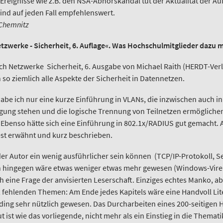
 Ereignisse wie z.B. den NSA-Abhörskandal tut der Aktualität der Auf
ind auf jeden Fall empfehlenswert.
 Chemnitz
zwerke - Sicherheit, 6. Auflage«. Was Hochschulmitglieder dazu 
 Netzwerke  Sicherheit, 6. Ausgabe von Michael Raith (HERDT-Verla
 so ziemlich alle Aspekte der Sicherheit in Datennetzen.
habe ich nur eine kurze Einführung in VLANs, die inzwischen auch i
ügung stehen und die logische Trennung von Teilnetzen ermögliche
 Ebenso hätte sich eine Einführung in 802.1x/RADIUS gut gemacht.
est erwähnt und kurz beschrieben.
der Autor ein wenig ausführlicher sein können (TCP/IP-Protokoll, Se
n hingegen wäre etwas weniger etwas mehr gewesen (Windows-Viren
lich eine Frage der anvisierten Leserschaft. Einziges echtes Manko,
 fehlenden Themen: Am Ende jedes Kapitels wäre eine Handvoll Lit
ading sehr nützlich gewesen. Das Durcharbeiten eines 200-seitige
 ist wie das vorliegende, nicht mehr als ein Einstieg in die Thematik