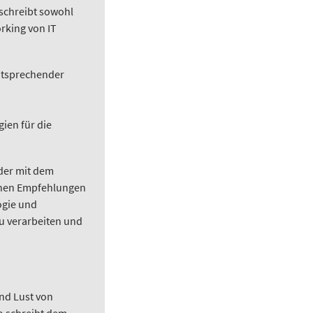
eschreibt sowohl
rking von IT
entsprechender
ien für die
der mit dem
schen Empfehlungen
ogie und
u verarbeiten und
und Lust von