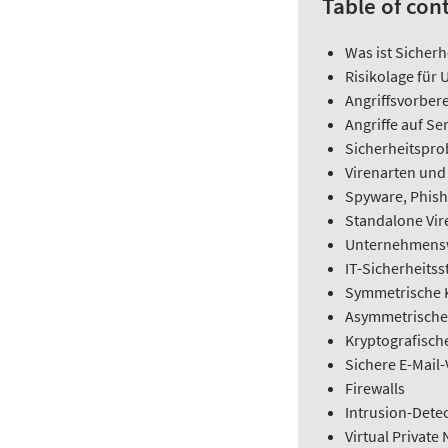
Table of con
Was ist Sicherh
Risikolage für
Angriffsvorber
Angriffe auf Se
Sicherheitspro
Virenarten und
Spyware, Phish
Standalone Vir
Unternehmensw
IT-Sicherheits
Symmetrische K
Asymmetrische 
Kryptografisch
Sichere E-Mail
Firewalls
Intrusion-Dete
Virtual Private