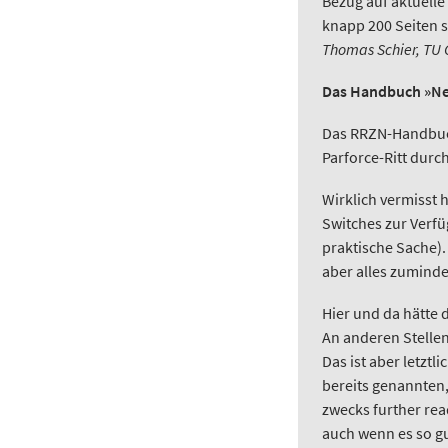
Bezug auf aktuelle
knapp 200 Seiten s
Thomas Schier, TU
Das Handbuch »Net
Das RRZN-Handbuch
Parforce-Ritt durch
Wirklich vermisst 
Switches zur Verf
praktische Sache).
aber alles zumind
Hier und da hätte 
An anderen Stelle
Das ist aber letzt
bereits genannten,
zwecks further re
auch wenn es so gut