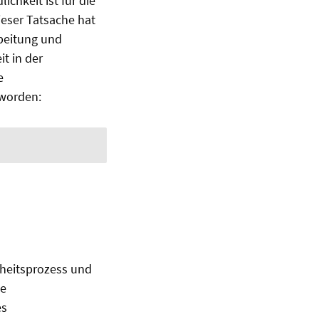
hkeit ist für die
ieser Tatsache hat
rbeitung und
t in der
e
 worden:
heitsprozess und
ie
es