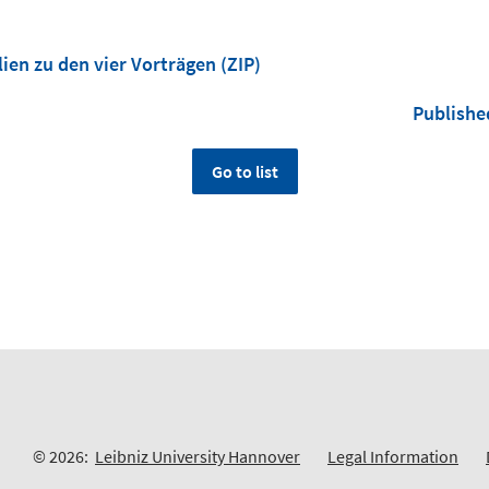
ien zu den vier Vorträgen (ZIP)
Publishe
Go to list
© 2026:
Leibniz University Hannover
Legal Information