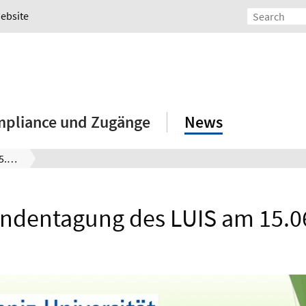
Website
mpliance und Zugänge
News
13. Kundentagung des LUIS am 15.06.2023
undentagung des LUIS am 15.0