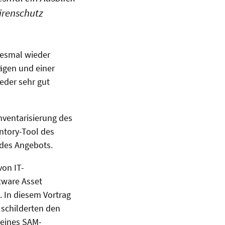
irenschutz
iesmal wieder
ägen und einer
eder sehr gut
ventarisierung des
entory-Tool des
e des Angebots.
von IT-
tware Asset
. In diesem Vortrag
 schilderten den
 eines SAM-