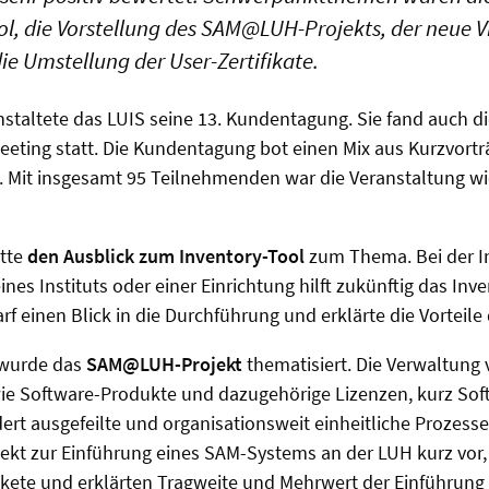
l, die Vorstellung des SAM@LUH-Projekts, der neue V
ie Umstellung der User-Zertifikate.
staltete das LUIS seine 13. Kundentagung. Sie fand auch d
eting statt. Die Kundentagung bot einen Mix aus Kurzvortr
. Mit insgesamt 95 Teilnehmenden war die Veranstaltung wi
atte
den Ausblick zum Inventory-Tool
zum Thema. Bei der In
nes Instituts oder einer Einrichtung hilft zukünftig das Inv
rf einen Blick in die Durchführung und erklärte die Vorteil
 wurde das
SAM@LUH-Projekt
thematisiert. Die Verwaltung 
wie Software-Produkte und dazugehörige Lizenzen, kurz Sof
rt ausgefeilte und organisationsweit einheitliche Prozesse
ojekt zur Einführung eines SAM-Systems an der LUH kurz vor,
akete und erklärten Tragweite und Mehrwert der Einführung