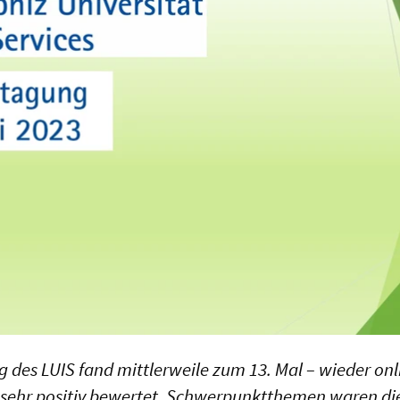
des LUIS fand mittlerweile zum 13. Mal – wieder onlin
sehr positiv bewertet. Schwerpunktthemen waren die