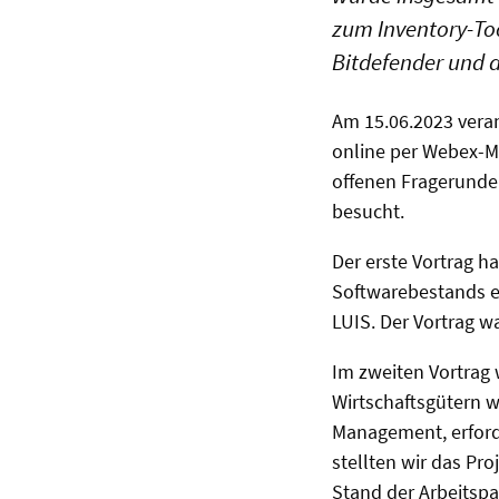
zum Inventory-Too
Bitdefender und d
Am 15.06.2023 veran
online per Webex-Me
offenen Fragerunde
besucht.
Der erste Vortrag h
Softwarebestands ei
LUIS. Der Vortrag wa
Im zweiten Vortrag
Wirtschaftsgütern 
Management, erforde
stellten wir das Pr
Stand der Arbeitsp