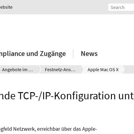
Website
mpliance und Zugänge
News
Angebote im Service Netz
Festnetz-Anschluss
Apple Mac OS X
de TCP-/IP-Konfiguration un
ogfeld Netzwerk, erreichbar über das Apple-