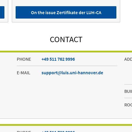
On the issue Zertifikate der LUH-CA
CONTACT
PHONE
+49 511 762 9996
AD
E-MAIL
support
luis.uni-hannover.de
BUI
RO