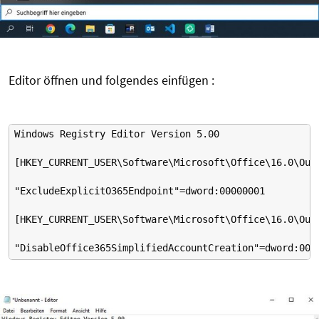
Editor öffnen und folgendes einfügen :
Windows Registry Editor Version 5.00
[HKEY_CURRENT_USER\Software\Microsoft\Office\16.0\Out
"ExcludeExplicitO365Endpoint"=dword:00000001
[HKEY_CURRENT_USER\Software\Microsoft\Office\16.0\Out
"DisableOffice365SimplifiedAccountCreation"=dword:000